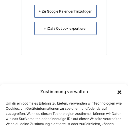
+ Zu Google Kalender hinzufügen
+ iCal / Outlook exportieren
Zustimmung verwalten
Tel.:
04961 809 99 81
Anfragen:
05149 8760
Um dir ein optimales Erlebnis zu bieten, verwenden wir Technologien wie
Cookies, um Geräteinformationen zu speichern und/oder darauf
zuzugreifen. Wenn du diesen Technologien zustimmst, können wir Daten
wie das Surfverhalten oder eindeutige IDs auf dieser Website verarbeiten.
hermann@hoofbeats.de
Wenn du deine Zustimmung nicht erteilst oder zurückziehst, können