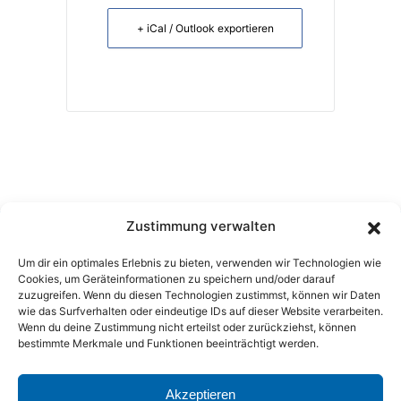
+ iCal / Outlook exportieren
Zustimmung verwalten
Tel.:
04961 809 99 81
Anfragen:
05149 8760
Um dir ein optimales Erlebnis zu bieten, verwenden wir Technologien wie
Cookies, um Geräteinformationen zu speichern und/oder darauf
zuzugreifen. Wenn du diesen Technologien zustimmst, können wir Daten
wie das Surfverhalten oder eindeutige IDs auf dieser Website verarbeiten.
hermann@hoofbeats.de
Wenn du deine Zustimmung nicht erteilst oder zurückziehst, können
bestimmte Merkmale und Funktionen beeinträchtigt werden.
lambert@hoofbeats.de
Akzeptieren